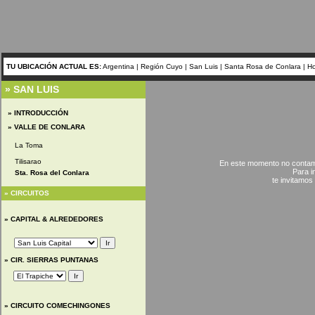
TU UBICACIÓN ACTUAL ES:
Argentina
|
Región Cuyo
|
San Luis
|
Santa Rosa de Conlara
|
Ho
» SAN LUIS
»
INTRODUCCIÓN
»
VALLE DE CONLARA
La Toma
Tilisarao
En este momento no contamo
Para i
Sta. Rosa del Conlara
te invitamo
»
CIRCUITOS
»
CAPITAL & ALREDEDORES
»
CIR.
SIERRAS PUNTANAS
»
CIRCUITO COMECHINGONES