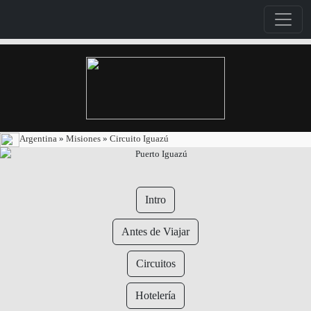
Argentina
»
Misiones
»
Circuito Iguazú
Intro
Antes de Viajar
Circuitos
Hotelería